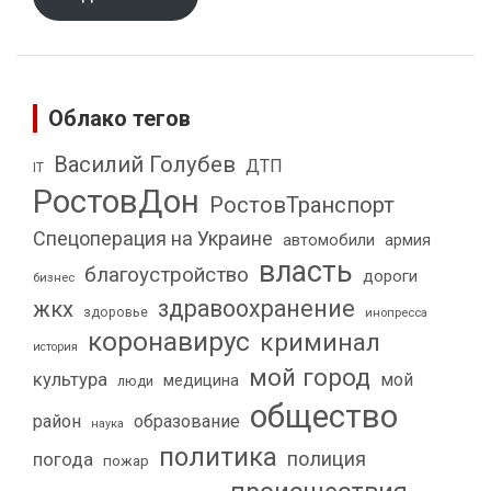
Облако тегов
Василий Голубев
ДТП
IT
РостовДон
РостовТранспорт
Спецоперация на Украине
автомобили
армия
власть
благоустройство
дороги
бизнес
здравоохранение
жкх
здоровье
инопресса
коронавирус
криминал
история
мой город
культура
мой
медицина
люди
общество
район
образование
наука
политика
полиция
погода
пожар