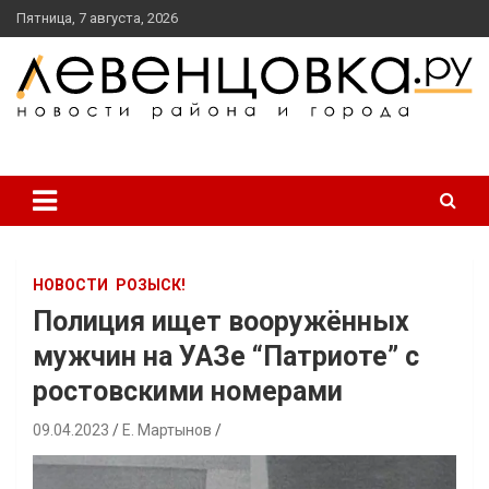
перейти
Пятница, 7 августа, 2026
к
содержанию
новости района и города
Левенцовка Ру
НОВОСТИ
РОЗЫСК!
Полиция ищет вооружённых
мужчин на УАЗе “Патриоте” с
ростовскими номерами
09.04.2023
Е. Мартынов