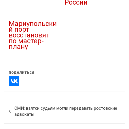
России
02.01.2023
В "Новости"
28.02.2023
В "Новости"
Мариупольски
й порт
восстановят
по мастер-
плану
24.11.2022
В "Новости"
поделиться
Навигация
СМИ: взятки судьям могли передавать ростовские
по
адвокаты
записям