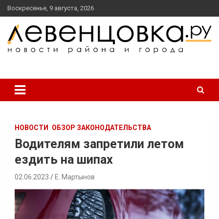
перейти
Воскресенье, 9 августа, 2026
к
содержанию
новости района и города
Левенцовка Ру
НОВОСТИ
ОБЗОР ЗАКОНОДАТЕЛЬСТВА
Водителям запретили летом
ездить на шипах
02.06.2023
Е. Мартынов