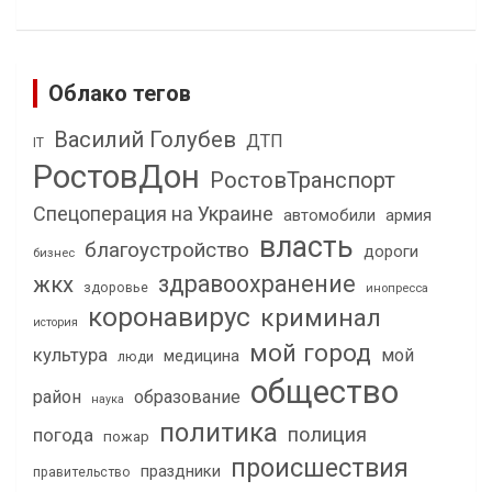
Облако тегов
Василий Голубев
ДТП
IT
РостовДон
РостовТранспорт
Спецоперация на Украине
автомобили
армия
власть
благоустройство
дороги
бизнес
здравоохранение
жкх
здоровье
инопресса
коронавирус
криминал
история
мой город
культура
мой
медицина
люди
общество
район
образование
наука
политика
полиция
погода
пожар
происшествия
праздники
правительство