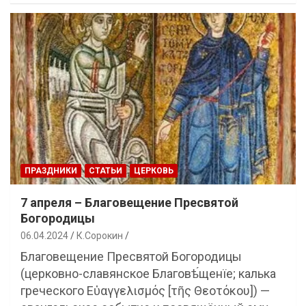
ПРАЗДНИКИ
СТАТЬИ
ЦЕРКОВЬ
7 апреля – Благовещение Пресвятой
Богородицы
06.04.2024
К.Сорокин
Благовещение Пресвятой Богородицы
(церковно-славянское Благовѣ́щенїе; калька
греческого Εὐαγγελισμός [τῆς Θεοτόκου]) —