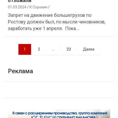
отложили
01.03.2024
К.Сорокин
Запрет на движение большегрузов по
Ростову должен был, по мысли чиновников,
заработать уже 1 апреля. Пока…
Навигация
1
2
…
23
Далее
по
записям
Реклама