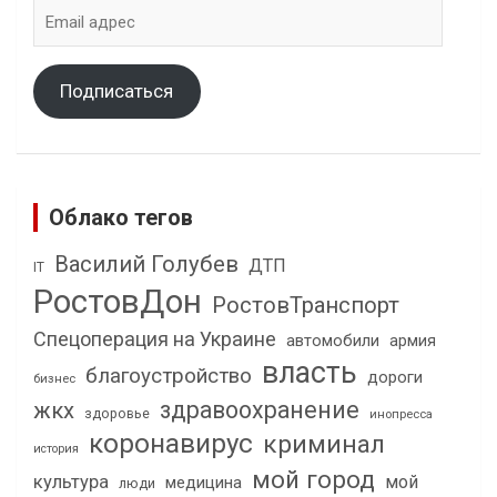
Email
адрес
Подписаться
Облако тегов
Василий Голубев
ДТП
IT
РостовДон
РостовТранспорт
Спецоперация на Украине
автомобили
армия
власть
благоустройство
дороги
бизнес
здравоохранение
жкх
здоровье
инопресса
коронавирус
криминал
история
мой город
культура
мой
медицина
люди