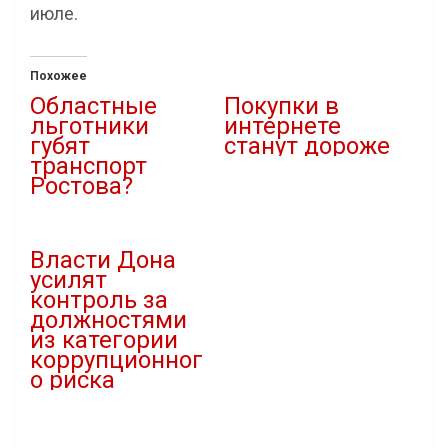
июле.
Похожее
Областные
Покупки в
льготники
интернете
губят
станут дороже
транспорт
05.10.2020
Ростова?
В "Новости"
28.04.2021
В "Власть"
Власти Дона
усилят
контроль за
должностями
из категории
коррупционног
о риска
28.11.2022
В "Власть"