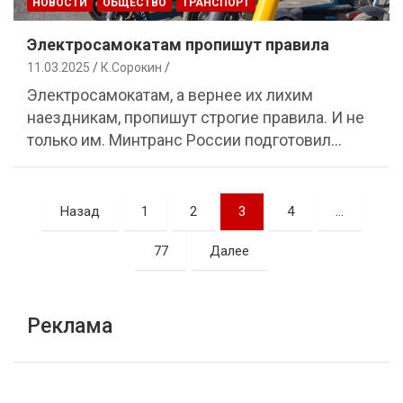
НОВОСТИ
ОБЩЕСТВО
ТРАНСПОРТ
Электросамокатам пропишут правила
11.03.2025
К.Сорокин
Электросамокатам, а вернее их лихим
наездникам, пропишут строгие правила. И не
только им. Минтранс России подготовил…
Навигация
Назад
1
2
3
4
…
по
77
Далее
записям
Реклама