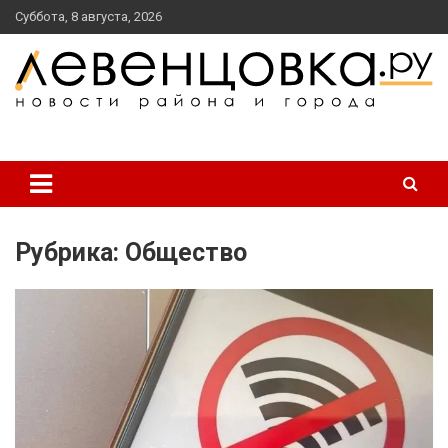
перейти
Суббота, 8 августа, 2026
к
содержанию
новости района и города
Левенцовка Ру
Рубрика:
Общество