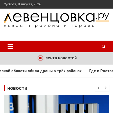
перейти
Суббота, 8 августа, 2026
к
содержанию
новости района и города
Левенцовка Ру
лента новостей
оны в трёх районах
Где в Ростове жарче всего? Учёные
новости