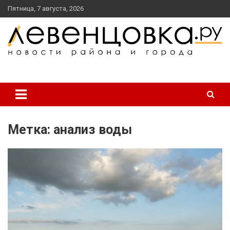
перейти
Пятница, 7 августа, 2026
к
содержанию
новости района и города
Левенцовка Ру
Метка:
анализ воды