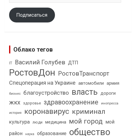
Подписаться
Облако тегов
Василий Голубев
ДТП
IT
РостовДон
РостовТранспорт
Спецоперация на Украине
автомобили
армия
власть
благоустройство
дороги
бизнес
здравоохранение
жкх
здоровье
инопресса
коронавирус
криминал
история
мой город
культура
мой
медицина
люди
общество
район
образование
наука