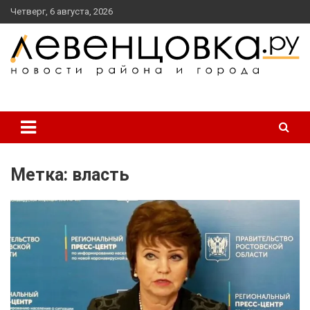
перейти
Четверг, 6 августа, 2026
к
содержанию
новости района и города
Левенцовка Ру
Метка:
власть