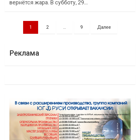
вернётся жара. В субботу, 29…
Навигация
1
2
…
9
Далее
по
записям
Реклама