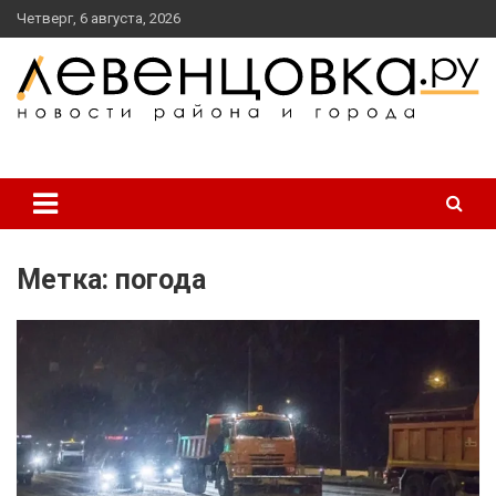
перейти
Четверг, 6 августа, 2026
к
содержанию
новости района и города
Левенцовка Ру
Метка:
погода