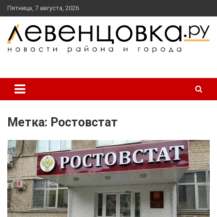
перейти
Пятница, 7 августа, 2026
к
содержанию
новости района и города
Левенцовка Ру
Метка:
Ростовстат