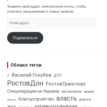
Укажите свой адрес электронной почты, чтобы
получать уведомления о новых записях
Email
адрес
Подписаться
Облако тегов
Василий Голубев
ДТП
IT
РостовДон
РостовТранспорт
Спецоперация на Украине
автомобили
армия
власть
благоустройство
дороги
бизнес
здравоохранение
жкх