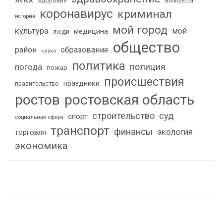
здоровье
инопресса
коронавирус
криминал
история
мой город
культура
мой
медицина
люди
общество
район
образование
наука
политика
полиция
погода
пожар
происшествия
праздники
правительство
ростов
ростовская область
строительство
суд
спорт
социальная сфера
транспорт
финансы
экология
торговля
экономика