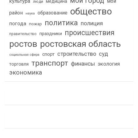
мой город
культура
мой
медицина
люди
общество
район
образование
наука
политика
полиция
погода
пожар
происшествия
праздники
правительство
ростов
ростовская область
строительство
суд
спорт
социальная сфера
транспорт
финансы
экология
торговля
экономика