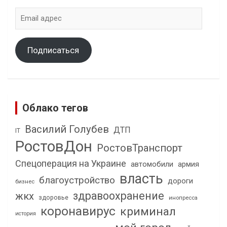
Email
адрес
Подписаться
Облако тегов
Василий Голубев
ДТП
IT
РостовДон
РостовТранспорт
Спецоперация на Украине
автомобили
армия
власть
благоустройство
дороги
бизнес
здравоохранение
жкх
здоровье
инопресса
коронавирус
криминал
история