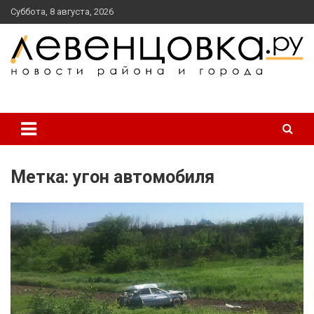
перейти
Суббота, 8 августа, 2026
к
содержанию
новости района и города
Левенцовка Ру
Метка:
угон автомобиля