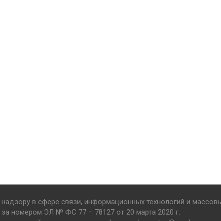
надзору в сфере связи, информационных технологий и массов
за номером ЭЛ № ФС 77 – 78127 от 20 марта 2020 г.