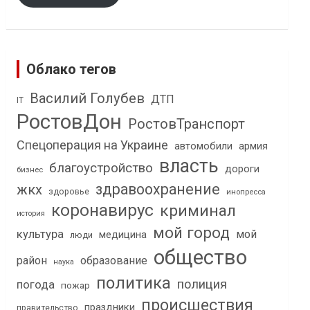
Облако тегов
Василий Голубев
ДТП
IT
РостовДон
РостовТранспорт
Спецоперация на Украине
автомобили
армия
власть
благоустройство
дороги
бизнес
здравоохранение
жкх
здоровье
инопресса
коронавирус
криминал
история
мой город
культура
мой
медицина
люди
общество
район
образование
наука
политика
полиция
погода
пожар
происшествия
праздники
правительство