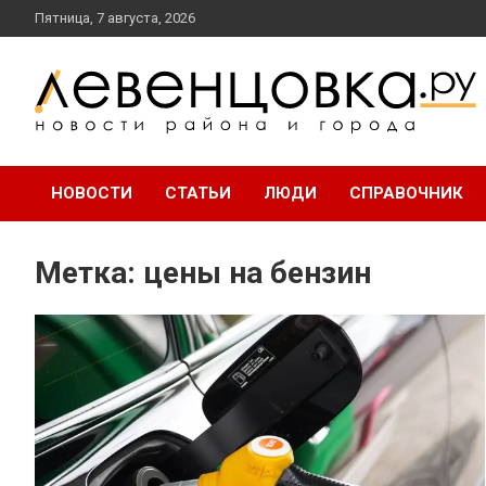
перейти
Пятница, 7 августа, 2026
к
содержанию
новости района и города
Левенцовка Ру
НОВОСТИ
СТАТЬИ
ЛЮДИ
СПРАВОЧНИК
Метка:
цены на бензин