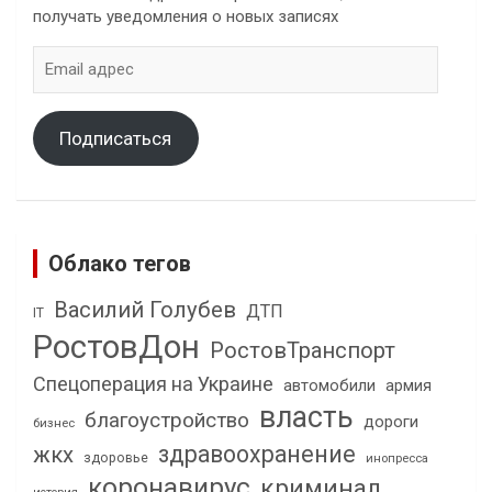
получать уведомления о новых записях
Email
адрес
Подписаться
Облако тегов
Василий Голубев
ДТП
IT
РостовДон
РостовТранспорт
Спецоперация на Украине
автомобили
армия
власть
благоустройство
дороги
бизнес
здравоохранение
жкх
здоровье
инопресса
коронавирус
криминал