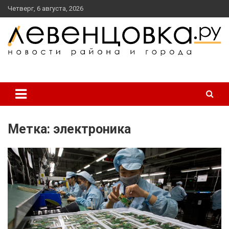
перейти
Четверг, 6 августа, 2026
к
содержанию
новости района и города
Левенцовка Ру
Метка:
электроника