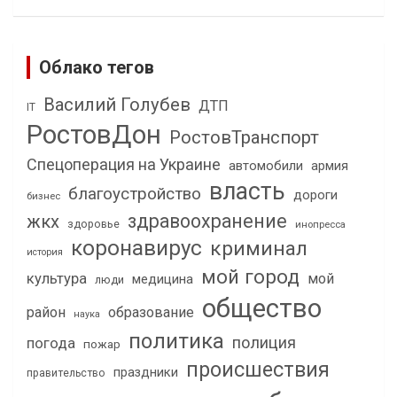
Облако тегов
Василий Голубев
ДТП
IT
РостовДон
РостовТранспорт
Спецоперация на Украине
автомобили
армия
власть
благоустройство
дороги
бизнес
здравоохранение
жкх
здоровье
инопресса
коронавирус
криминал
история
мой город
культура
мой
медицина
люди
общество
район
образование
наука
политика
полиция
погода
пожар
происшествия
праздники
правительство