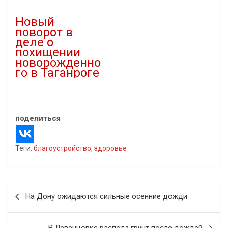
В "Криминал"
Новый
поворот в
деле о
похищении
новорожденно
го в Таганроге
30.03.2021
В "Криминал"
поделиться
Теги:
благоустройство
,
здоровье
Навигация
На Дону ожидаются сильные осенние дожди
по
записям