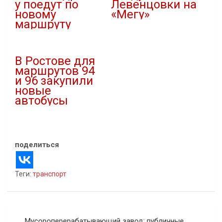
у поедут по
Левенцовки на
новому
«Мегу»
маршруту
21.10.2020
07.11.2023
В "Новости"
В "Новости"
В Ростове для
маршрутов 94
и 96 закупили
новые
автобусы
13.07.2023
В "Новости"
поделиться
Теги:
транспорт
Навигация
Мусороперерабатывающий завод: публичные