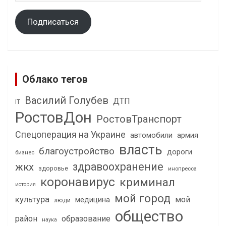
Подписаться
Облако тегов
Василий Голубев
ДТП
IT
РостовДон
РостовТранспорт
Спецоперация на Украине
автомобили
армия
власть
благоустройство
дороги
бизнес
здравоохранение
жкх
здоровье
инопресса
коронавирус
криминал
история
мой город
культура
мой
медицина
люди
общество
район
образование
наука