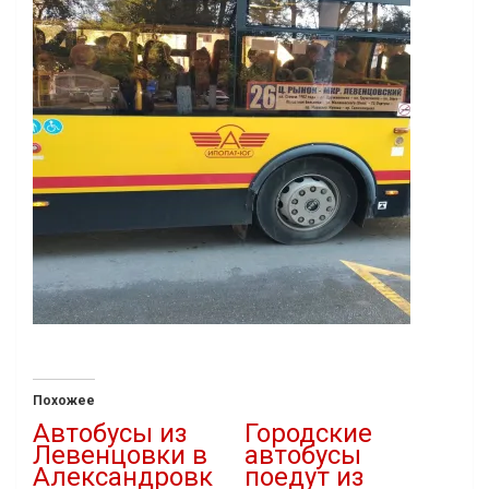
Похожее
Автобусы из
Городские
Левенцовки в
автобусы
Александровк
поедут из