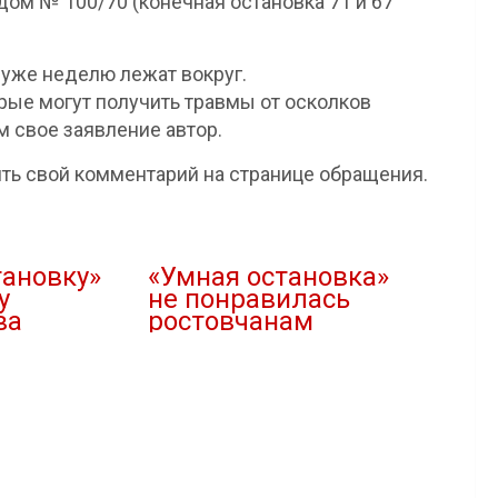
дом № 100/70 (конечная остановка 71 и 67
 уже неделю лежат вокруг.
орые могут получить травмы от осколков
 свое заявление автор.
ть свой комментарий на странице обращения.
тановку»
«Умная остановка»
у
не понравилась
ва
ростовчанам
27.08.2021
В "Городская среда"