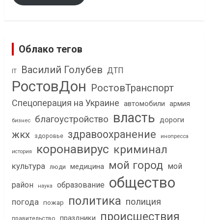
Облако тегов
Василий Голубев
ДТП
IT
РостовДон
РостовТранспорт
Спецоперация на Украине
автомобили
армия
власть
благоустройство
дороги
бизнес
здравоохранение
жкх
здоровье
инопресса
коронавирус
криминал
история
мой город
культура
мой
медицина
люди
общество
район
образование
наука
политика
полиция
погода
пожар
происшествия
праздники
правительство