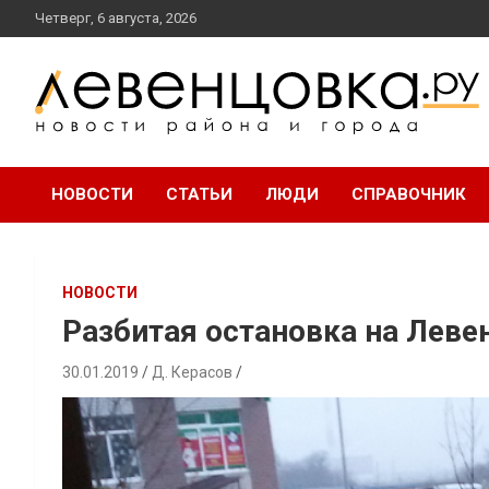
перейти
Четверг, 6 августа, 2026
к
содержанию
новости района и города
Левенцовка Ру
НОВОСТИ
СТАТЬИ
ЛЮДИ
СПРАВОЧНИК
НОВОСТИ
Разбитая остановка на Леве
30.01.2019
Д. Керасов