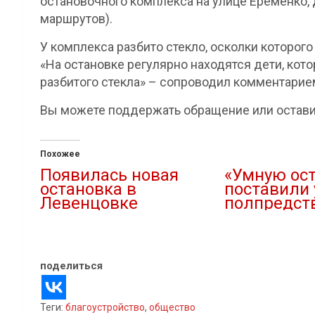
остановочного комплекса на улице Еременко, 
маршрутов).
У комплекса разбито стекло, осколки которого
«На остановке регулярно находятся дети, кот
разбитого стекла» – сопроводил комментарием
Вы можете поддержать обращение или остави
Похожее
Появилась новая
«Умную ос
остановка в
поставили 
Левенцовке
полпредст
09.04.2019
01.08.2021
В "Новости"
В "Власть"
поделиться
Теги:
благоустройство
,
общество