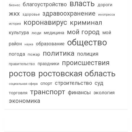
власть
благоустройство
дороги
бизнес
здравоохранение
жкх
здоровье
инопресса
коронавирус
криминал
история
мой город
культура
мой
медицина
люди
общество
район
образование
наука
политика
полиция
погода
пожар
происшествия
праздники
правительство
ростов
ростовская область
строительство
суд
спорт
социальная сфера
транспорт
финансы
экология
торговля
экономика