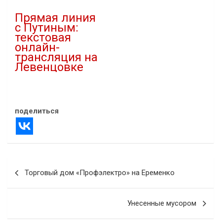
В "Статьи"
Прямая линия
с Путиным:
текстовая
онлайн-
трансляция на
Левенцовке
14.12.2023
В "Новости"
поделиться
Навигация
Торговый дом «Профэлектро» на Еременко
по
записям
Унесенные мусором