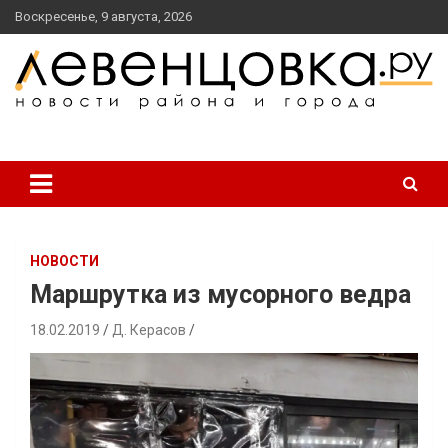
перейти
Воскресенье, 9 августа, 2026
к
содержанию
новости района и города
Левенцовка Ру
НОВОСТИ
Маршрутка из мусорного ведра
18.02.2019
Д. Керасов