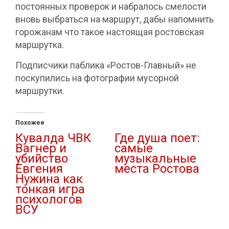
постоянных проверок и набралось смелости
вновь выбраться на маршрут, дабы напомнить
горожанам что такое настоящая ростовская
маршрутка.
Подписчики паблика «Ростов-Главный» не
поскупились на фотографии мусорной
маршрутки.
Похожее
Кувалда ЧВК
Где душа поет:
Вагнер и
самые
убийство
музыкальные
Евгения
места Ростова
Нужина как
17.04.2021
тонкая игра
В "Городская среда"
психологов
ВСУ
18.11.2022