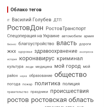
Облако тегов
Василий Голубев
ДТП
IT
РостовДон
РостовТранспорт
Спецоперация на Украине
автомобили
армия
власть
благоустройство
дороги
бизнес
здравоохранение
жкх
здоровье
инопресса
коронавирус
криминал
история
мой город
культура
мой
медицина
люди
общество
район
образование
наука
политика
полиция
погода
пожар
происшествия
праздники
правительство
ростов
ростовская область