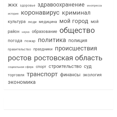
здравоохранение
жкх
здоровье
инопресса
коронавирус
криминал
история
мой город
культура
мой
медицина
люди
общество
район
образование
наука
политика
полиция
погода
пожар
происшествия
праздники
правительство
ростов
ростовская область
строительство
суд
спорт
социальная сфера
транспорт
финансы
экология
торговля
экономика