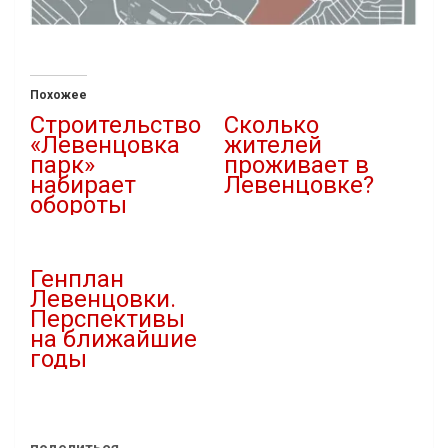
Похожее
Строительство
Сколько
«Левенцовка
жителей
парк»
проживает в
набирает
Левенцовке?
обороты
25.03.2019
22.07.2019
В "Статьи"
В "Новости"
Генплан
Левенцовки.
Перспективы
на ближайшие
годы
07.01.2019
В "Статьи"
поделиться