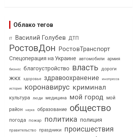
Облако тегов
Василий Голубев
ДТП
IT
РостовДон
РостовТранспорт
Спецоперация на Украине
автомобили
армия
власть
благоустройство
дороги
бизнес
здравоохранение
жкх
здоровье
инопресса
коронавирус
криминал
история
мой город
культура
мой
медицина
люди
общество
район
образование
наука
политика
полиция
погода
пожар
происшествия
праздники
правительство