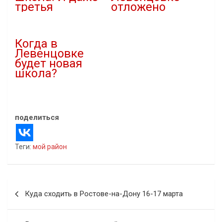
третья
отложено
10.03.2022
29.08.2019
В "Новости"
В "Новости"
Когда в
Левенцовке
будет новая
школа?
03.03.2021
В "Благоустройство"
поделиться
Теги:
мой район
Навигация
Куда сходить в Ростове-на-Дону 16-17 марта
по
записям