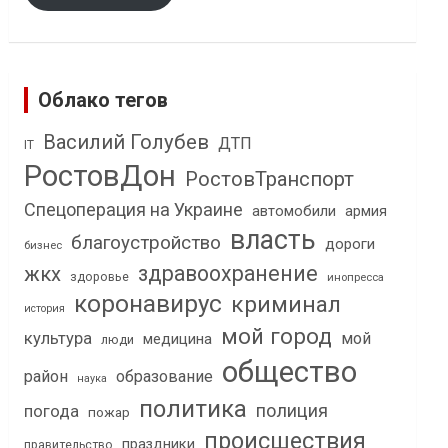
Облако тегов
Василий Голубев
ДТП
IT
РостовДон
РостовТранспорт
Спецоперация на Украине
автомобили
армия
власть
благоустройство
дороги
бизнес
здравоохранение
жкх
здоровье
инопресса
коронавирус
криминал
история
мой город
культура
мой
медицина
люди
общество
район
образование
наука
политика
полиция
погода
пожар
происшествия
праздники
правительство