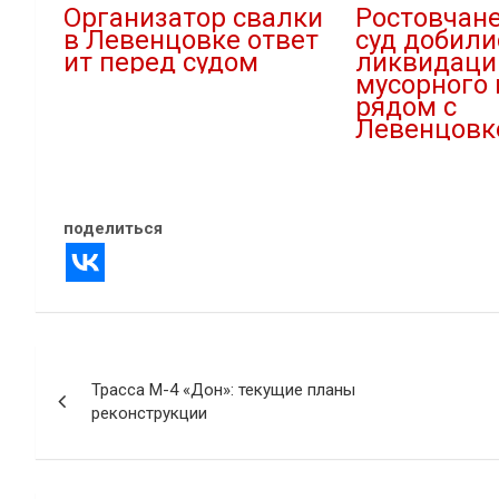
Организатор свалки
Ростовчане
в Левенцовке ответ
суд добили
ит перед судом
ликвидаци
мусорного 
10.09.2020
рядом с
В "Криминал"
Левенцовк
02.04.2021
В "Новости"
поделиться
Навигация
Трасса М-4 «Дон»: текущие планы
по
реконструкции
записям