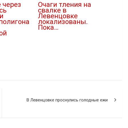
 через
Очаги тления на
сь
свалке в
и
Левенцовке
полигона
локализованы.
Пока…
ой
02.09.2020
В "Новости"
В Левенцовке проснулись голодные ежи