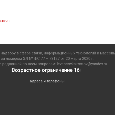
аться
.
надзору в сфере связи, информационных технологий и массов
за номером ЭЛ № ФС 77 – 78127 от 20 марта 2020 г.
с редакцией по всем вопросам: levencovka.rostov@yandex.ru
Возрастное ограничение 16+
адреса и телефоны