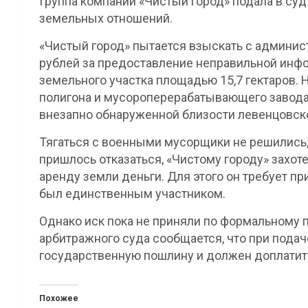
Группа компаний «Чистый город» подала в су
земельных отношений.
«Чистый город» пытается взыскать с админис
рублей за предоставление неправильной инфо
земельного участка площадью 15,7 гектаров. 
полигона и мусороперерабатывающего завода
внезапно обнаруженной близости левенцовско
Тягаться с военными мусорщики не решились, 
пришлось отказаться, «Чистому городу» захо
аренду земли деньги. Для этого он требует п
был единственным участником.
Однако иск пока не приняли по формальному п
арбитражного суда сообщается, что при подач
государственную пошлину и должен доплатит
Похожее