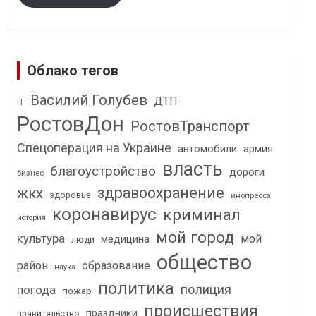
Облако тегов
Василий Голубев
ДТП
IT
РостовДон
РостовТранспорт
Спецоперация на Украине
автомобили
армия
власть
благоустройство
дороги
бизнес
здравоохранение
жкх
здоровье
инопресса
коронавирус
криминал
история
мой город
культура
мой
медицина
люди
общество
район
образование
наука
политика
полиция
погода
пожар
происшествия
праздники
правительство