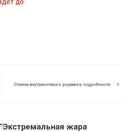
адёт до
20.08.2020
В "Новости"
Отмена внутрисетевого роуминга: подробности
“
Экстремальная жара