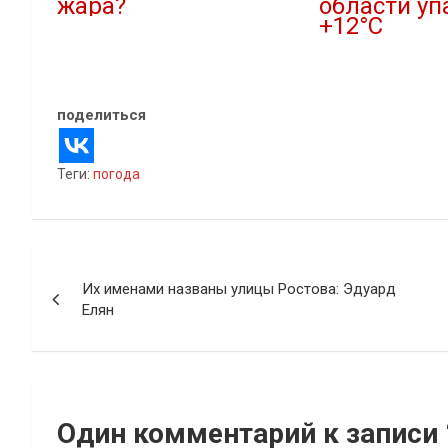
жара?
области уп
+12°С
06.08.2023
В "Новости"
27.08.2023
В "Новости"
поделиться
Теги:
погода
Навигация
Их именами названы улицы Ростова: Эдуард
по
Елян
записям
Один комментарий к записи 