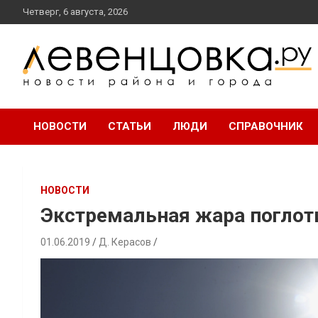
перейти
Четверг, 6 августа, 2026
к
содержанию
новости района и города
Левенцовка Ру
НОВОСТИ
СТАТЬИ
ЛЮДИ
СПРАВОЧНИК
НОВОСТИ
Экстремальная жара поглот
01.06.2019
Д. Керасов