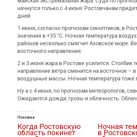
майская экстремальная жара. Судя по прогн
начнутся только с 4 июня. Ростовчанам приде
дней.
1 июня, согласно прогнозам синоптиков, в Ро
значения в +35 °С. Ночная температура возду
районов несколько смягчит Азовское море. Вет
восточного направления.
2 и 3 июня жара в Ростове усилится. Столбик
направление ветра сменится на восточное – в
воздушные массы. Ночная температура тоже 
Ну а с 4 июня, по прогнозам метеорологов, се
Ожидаются дожди, грозы и облачность. Обла
Похожее
Когда Ростовскую
Ночная те
область покинет
в Ростовск