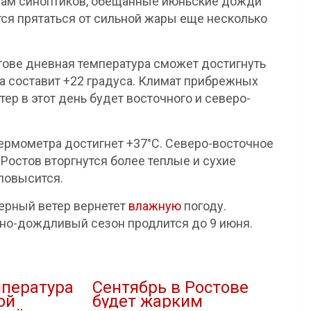
озам синоптиков, обещанные июньские дожди
тся прятаться от сильной жары еще несколько
стове дневная температура сможет достигнуть
ха составит +22 градуса. Климат прибрежных
ер в этот день будет восточного и северо-
 термометра достигнет +37°С. Северо-восточное
 Ростов вторгнутся более теплые и сухие
повысится.
верный ветер вернетет
влажную
погоду.
чно-дождливый сезон продлится до 9 июня.
мпература
Сентябрь в Ростове
ой
будет жарким