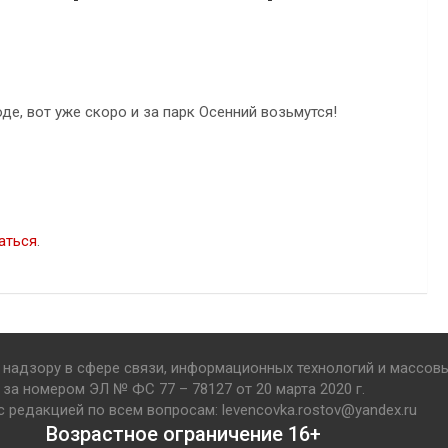
е, вот уже скоро и за парк Осенний возьмутся!
аться
.
надзору в сфере связи, информационных технологий и массов
за номером ЭЛ № ФС 77 – 78127 от 20 марта 2020 г.
с редакцией по всем вопросам: levencovka.rostov@yandex.ru
Возрастное ограничение 16+