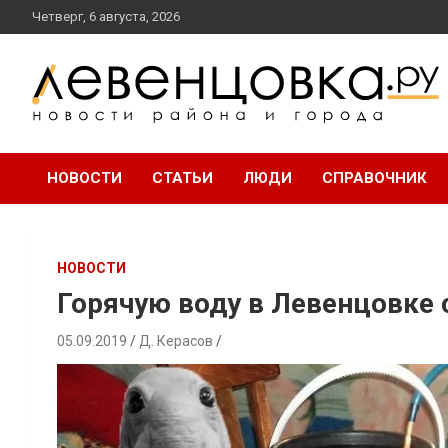
перейти
Четверг, 6 августа, 2026
к
содержанию
новости района и города
Левенцовка Ру
НОВОСТИ
СТАТЬИ
ЛЮДИ
СПРАВОЧНИК
НОВОСТИ
Горячую воду в Левенцовке 
05.09.2019
Д. Керасов