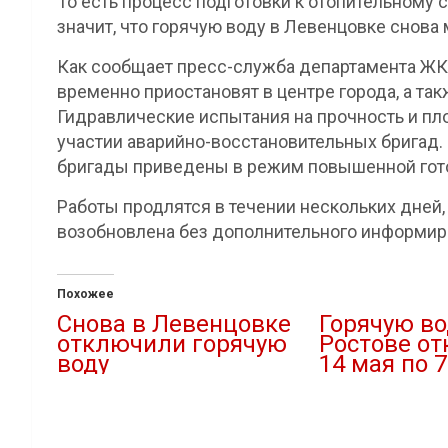
То есть процесс подготовки к отопительному с
значит, что горячую воду в Левенцовке снова 
Как сообщает пресс-служба департамента ЖК
временно приостановят в центре города, а та
Гидравлические испытания на прочность и пло
участии аварийно-восстановительных бригад. 
бригады приведены в режим повышенной гот
Работы продлятся в течении нескольких дней,
возобновлена без дополнительного информир
Похожее
Снова в Левенцовке
Горячую во
отключили горячую
Ростове от
воду
14 мая по 
14.05.2019
26.04.2023
В "Новости"
В "ЖКХ"