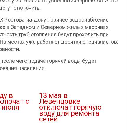
езону 2019-2020 гг. успешно завершается. А это
могут отключить.
Х Ростова-на-Дону, горячее водоснабжение
кже в Западном и Северном жилых массивах.
тность труб отопления будут проходить при
На местах уже работают десятки специалистов,
овности.
 после чего подача горячей воды будет
ования населения.
ду в
13 мая в
ключат с
Левенцовке
7 июня
отключат горячую
воду для ремонта
сетей
06.05.2024
В "ЖКХ"