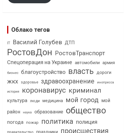
Облако тегов
Василий Голубев
ДТП
IT
РостовДон
РостовТранспорт
Спецоперация на Украине
автомобили
армия
власть
благоустройство
дороги
бизнес
здравоохранение
жкх
здоровье
инопресса
коронавирус
криминал
история
мой город
культура
мой
медицина
люди
общество
район
образование
наука
политика
полиция
погода
пожар
происшествия
праздники
правительство