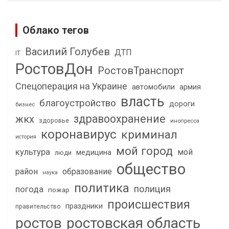
Облако тегов
Василий Голубев
ДТП
IT
РостовДон
РостовТранспорт
Спецоперация на Украине
автомобили
армия
власть
благоустройство
дороги
бизнес
здравоохранение
жкх
здоровье
инопресса
коронавирус
криминал
история
мой город
культура
мой
медицина
люди
общество
район
образование
наука
политика
полиция
погода
пожар
происшествия
праздники
правительство
ростов
ростовская область