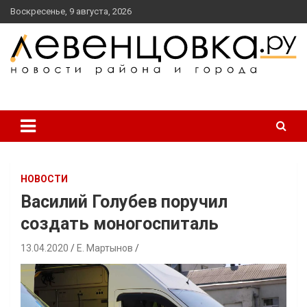
перейти
Воскресенье, 9 августа, 2026
к
содержанию
новости района и города
Левенцовка Ру
НОВОСТИ
Василий Голубев поручил
создать моногоспиталь
13.04.2020
Е. Мартынов