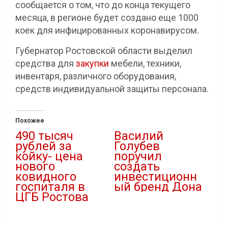
сообщается о том, что до конца текущего
месяца, в регионе будет создано еще 1000
коек для инфицированных коронавирусом.
Губернатор Ростовской области выделил
средства для
закупки
мебели, техники,
инвентаря, различного оборудования,
средств индивидуальной защиты персонала.
Похожее
490 тысяч
Василий
рублей за
Голубев
койку- цена
поручил
нового
создать
ковидного
инвестиционн
госпиталя в
ый бренд Дона
ЦГБ Ростова
11.02.2021
06.10.2021
В "Власть"
В "covid-19"