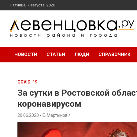
перейти
Пятница, 7 августа, 2026
к
содержанию
новости района и города
Левенцовка Ру
НОВОСТИ
СТАТЬИ
ЛЮДИ
СПРАВОЧНИК
COVID-19
За сутки в Ростовской облас
коронавирусом
20.06.2020
Е. Мартынов