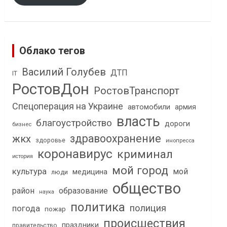
Облако тегов
Василий Голубев
ДТП
IT
РостовДон
РостовТранспорт
Спецоперация на Украине
автомобили
армия
власть
благоустройство
дороги
бизнес
здравоохранение
жкх
здоровье
инопресса
коронавирус
криминал
история
мой город
культура
мой
медицина
люди
общество
район
образование
наука
политика
полиция
погода
пожар
происшествия
праздники
правительство