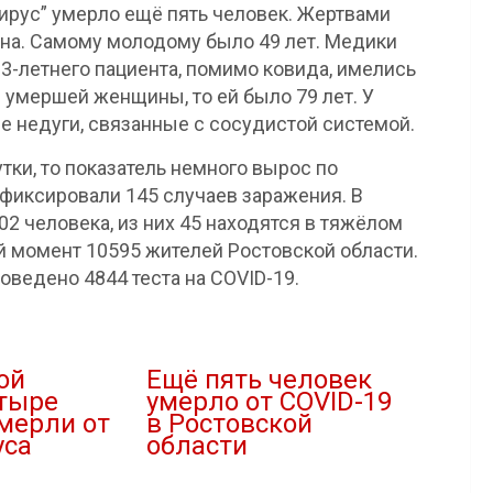
вирус” умерло ещё пять человек. Жертвами
на. Самому молодому было 49 лет. Медики
83-летнего пациента, помимо ковида, имелись
 умершей женщины, то ей было 79 лет. У
е недуги, связанные с сосудистой системой.
утки, то показатель немного вырос по
фиксировали 145 случаев заражения. В
2 человека, из них 45 находятся в тяжёлом
 момент 10595 жителей Ростовской области.
оведено 4844 теста на COVID-19.
ой
Ещё пять человек
етыре
умерло от COVID-19
мерли от
в Ростовской
уса
области
07.07.2020
В "Новости"