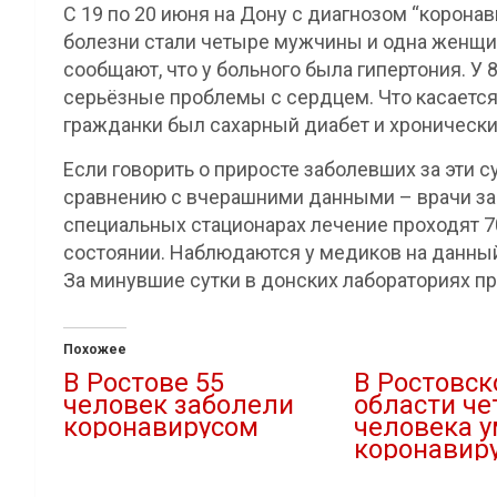
С 19 по 20 июня на Дону с диагнозом “корона
болезни стали четыре мужчины и одна женщи
сообщают, что у больного была гипертония. У 
серьёзные проблемы с сердцем. Что касается
гражданки был сахарный диабет и хронически
Если говорить о приросте заболевших за эти с
сравнению с вчерашними данными – врачи за
специальных стационарах лечение проходят 70
состоянии. Наблюдаются у медиков на данный
За минувшие сутки в донских лабораториях пр
Похожее
В Ростове 55
В Ростовск
человек заболели
области ч
коронавирусом
человека у
коронавир
19.06.2020
В "covid-19"
23.06.2020
В "covid-19"