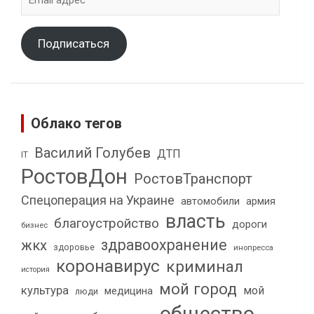
адрес
Подписаться
Облако тегов
Василий Голубев
ДТП
IT
РостовДон
РостовТранспорт
Спецоперация на Украине
автомобили
армия
власть
благоустройство
дороги
бизнес
здравоохранение
жкх
здоровье
инопресса
коронавирус
криминал
история
мой город
культура
мой
медицина
люди