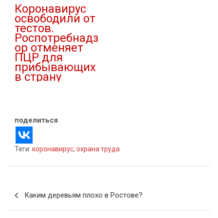
Коронавирус
освободили от
тестов.
Роспотребнадз
ор отменяет
ПЦР для
прибывающих
в страну
18.10.2022
В "covid-19"
поделиться
Теги:
коронавирус
,
охрана труда
Навигация
Каким деревьям плохо в Ростове?
по