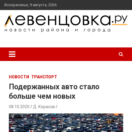
перейти
Воскресенье, 9 августа, 2026
к
содержанию
новости района и города
Левенцовка Ру
НОВОСТИ
ТРАНСПОРТ
Подержанных авто стало
больше чем новых
08.10.2020
Д. Керасов