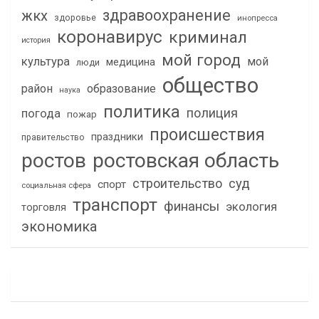
здравоохранение
жкх
здоровье
инопресса
коронавирус
криминал
история
мой город
культура
мой
медицина
люди
общество
район
образование
наука
политика
полиция
погода
пожар
происшествия
праздники
правительство
ростов
ростовская область
строительство
суд
спорт
социальная сфера
транспорт
финансы
экология
торговля
экономика