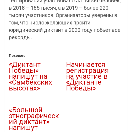
тестировании участвовало 55 тысяч человек,
в 2018 – 165 тысяч, а в 2019 – более 220
тысяч участников. Организаторы уверены в
том, что число желающих пройти
юридический диктант в 2020 году побьет все
рекорды.
Похожее
«Диктант
Начинается
Победы»
регистрация
напишут на
на участие в
«Самбекских
«Диктанте
высотах»
Победы»
04.04.2021
17.08.2020
В "Культура"
В "Новости"
«Большой
этнографическ
ий диктант»
напишут