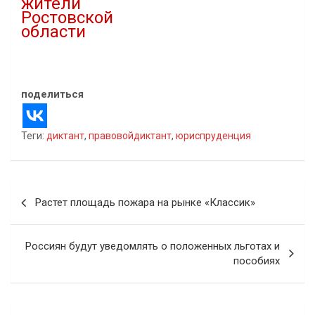
жители
Ростовской
области
02.10.2021
В "Новости"
поделиться
Теги:
диктант
,
правовойдиктант
,
юриспруденция
Навигация
Растет площадь пожара на рынке «Классик»
по
записям
Россиян будут уведомлять о положенных льготах и
пособиях