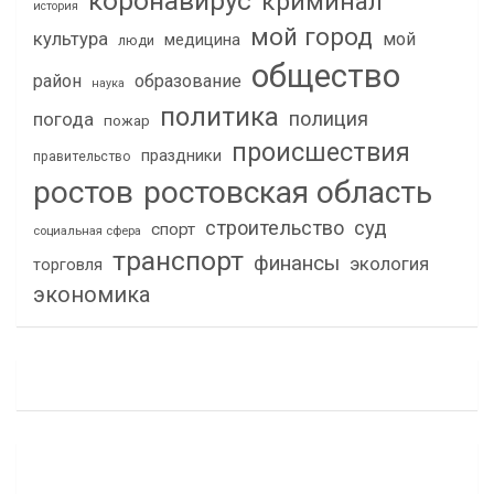
коронавирус
криминал
история
мой город
культура
мой
медицина
люди
общество
район
образование
наука
политика
полиция
погода
пожар
происшествия
праздники
правительство
ростов
ростовская область
строительство
суд
спорт
социальная сфера
транспорт
финансы
экология
торговля
экономика