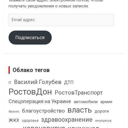
получать уведомления о новых записях
Email
адрес
Подписаться
Облако тегов
Василий Голубев
ДТП
IT
РостовДон
РостовТранспорт
Спецоперация на Украине
автомобили
армия
власть
благоустройство
дороги
бизнес
здравоохранение
жкх
здоровье
инопресса