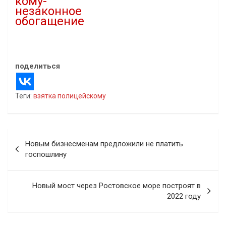
кому-
незаконное
обогащение
20.11.2021
В "Новости"
поделиться
Теги:
взятка полицейскому
Навигация
Новым бизнесменам предложили не платить
по
госпошлину
записям
Новый мост через Ростовское море построят в
2022 году