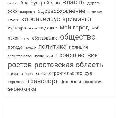
власть
благоустройство
дороги
бизнес
здравоохранение
жкх
здоровье
инопресса
коронавирус
криминал
история
мой город
культура
мой
медицина
люди
общество
район
образование
наука
политика
полиция
погода
пожар
происшествия
праздники
правительство
ростов
ростовская область
строительство
суд
спорт
социальная сфера
транспорт
финансы
экология
торговля
экономика