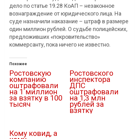
дело по статье 19.28 КоАП – незаконное
вознаграждение от юридического лица. На
суде назначили наказание – штраф в размере
один миллион рублей. О судьбе полицейских,
предложивших «покровительство»
коммерсанту, пока ничего не известно.
Похожее
Ростовскую
Ростовского
компанию
инспектора
оштрафовали
ДПС
на 1 миллион
оштрафовали
за взятку в 100
на 1,3 млн
тысяч
рублей за
взятку
23.09.2023
В "ЖКХ"
28.09.2021
В "Криминал"
Кому ковид, а