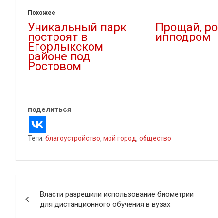
Похожее
Уникальный парк
Прощай, ро
построят в
ипподром
Егорлыкском
28.08.2025
районе под
В "Городская среда
Ростовом
15.01.2019
В "Новости"
поделиться
Теги:
благоустройство
,
мой город
,
общество
Навигация
Власти разрешили использование биометрии
по
для дистанционного обучения в вузах