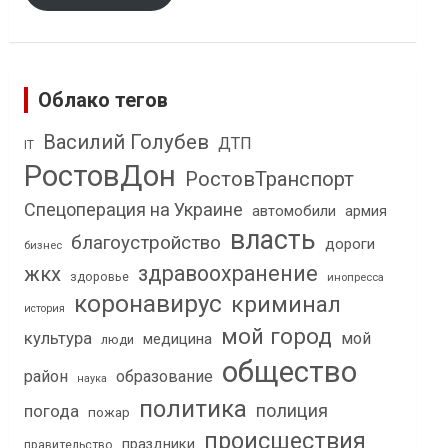
Облако тегов
Василий Голубев
ДТП
IT
РостовДон
РостовТранспорт
Спецоперация на Украине
автомобили
армия
власть
благоустройство
дороги
бизнес
здравоохранение
жкх
здоровье
инопресса
коронавирус
криминал
история
мой город
культура
мой
медицина
люди
общество
район
образование
наука
политика
полиция
погода
пожар
происшествия
праздники
правительство