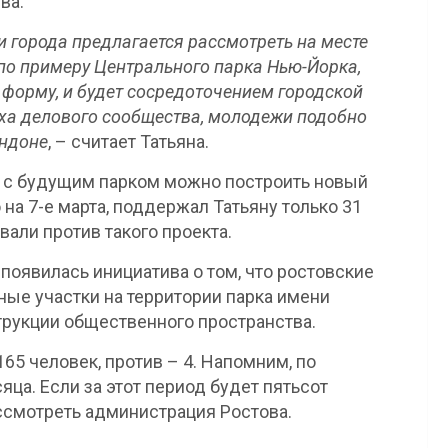
ва.
 города предлагается рассмотреть на месте
о примеру Центрального парка Нью-Йорка,
форму, и будет сосредоточением городской
ха делового сообщества, молодежи подобно
ондоне
, – считает Татьяна.
м с будущим парком можно построить новый
на 7-е марта, поддержал Татьяну только 31
вали против такого проекта.
появилась инициатива о том, что ростовские
ые участки на территории парка имени
рукции общественного пространства.
5 человек, против – 4. Напомним, по
яца. Если за этот период будет пятьсот
ассмотреть администрация Ростова.