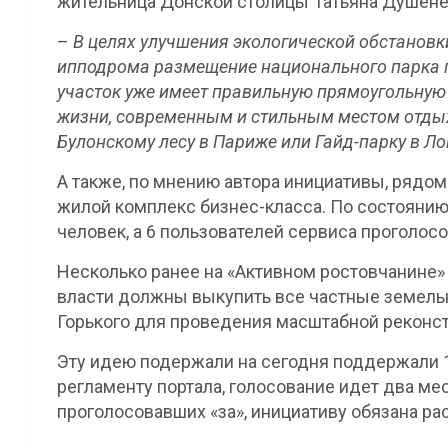
жительница Донской столицы Татьяна Душене
–
В целях улучшения экологической обстановки
ипподрома размещение национального парка п
участок уже имеет правильную прямоугольную 
жизни, современным и стильным местом отды
Булонскому лесу в Париже или Гайд-парку в Л
А также, по мнению автора инициативы, рядо
жилой комплекс бизнес-класса. По состоянию 
человек, а 6 пользователей сервиса проголосо
Несколько ранее на «Активном ростовчанине» 
власти должны выкупить все частные земельн
Горького для проведения масштабной реконст
Эту идею подержали на сегодня поддержали 16
регламенту портала, голосование идет два мес
проголосовавших «за», инициативу обязана р