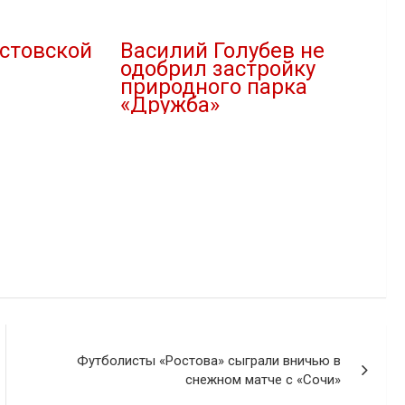
стовской
Василий Голубев не
одобрил застройку
природного парка
«Дружба»
"
09.02.2021
В "Благоустройство"
Футболисты «Ростова» сыграли вничью в
снежном матче с «Сочи»