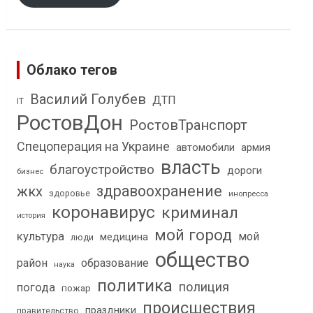
Облако тегов
Василий Голубев
ДТП
IT
РостовДон
РостовТранспорт
Спецоперация на Украине
автомобили
армия
власть
благоустройство
дороги
бизнес
здравоохранение
жкх
здоровье
инопресса
коронавирус
криминал
история
мой город
культура
мой
медицина
люди
общество
район
образование
наука
политика
полиция
погода
пожар
происшествия
праздники
правительство