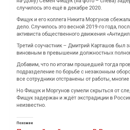
на-Дону) Семён Фищук (на фото – слева) зад
случилось это ещё в декабре 2020.
Фищук и его коллега Никита Моргунов сбежали 
дело. Случилось это весной 2019-го года, посл
активиста общественного движения «Антидил
Третий соучастник – Дмитрий Карташов был за
виновным в превышении должностных полномо
Добавим, что по итогам прошедшей тогда пров
подразделение по борьбе с незаконным обор
все сотрудники отстранены от работы, многие
Но Фищук и Моргунов сумели скрыться от сле
Фищук задержан и ждёт экстрадиции в Россию
неизвестно.
Похожее