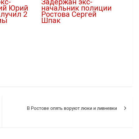
кс-
Задержан экс-
ий Юрий
начальник полиции
лучил 2
Ростова Сергей
мы
Шпак
13.03.2025
В "Криминал"
В Ростове опять воруют люки и ливневки