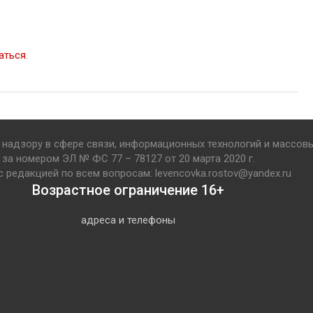
аться
.
надзору в сфере связи, информационных технологий и массов
за номером ЭЛ № ФС 77 – 78127 от 20 марта 2020 г.
с редакцией по всем вопросам: levencovka.rostov@yandex.ru
Возрастное ограничение 16+
адреса и телефоны