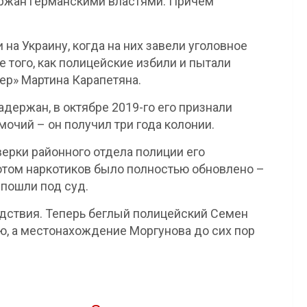
ержан германскими властями. Причем
на Украину, когда на них завели уголовное
е того, как полицейские избили и пытали
ер» Мартина Карапетяна.
держан, в октябре 2019-го его признали
чий – он получил три года колонии.
ерки районного отдела полиции его
отом наркотиков было полностью обновлено –
 пошли под суд.
дствия. Теперь беглый полицейский Семен
, а местонахождение Моргунова до сих пор