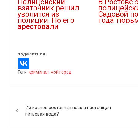
Полицейский-
В Ростове э
взяточник решил
полицейск
уволится из
Садовой по
полиции. Но его
года тюрь
арестовали
09.08.2023
12.02.2022
В "Криминал"
В "Криминал"
поделиться
Теги:
криминал
,
мой город
Навигация
Из кранов ростовчан пошла настоящая
по
питьевая вода?
записям