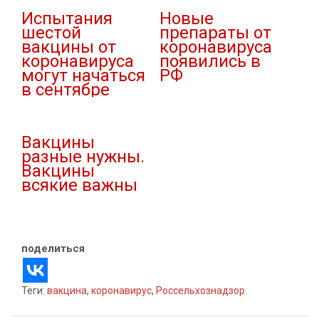
Испытания
Новые
шестой
препараты от
вакцины от
коронавируса
коронавируса
появились в
могут начаться
РФ
в сентябре
15.10.2020
02.08.2021
В "covid-19"
В "covid-19"
Вакцины
разные нужны.
Вакцины
всякие важны
27.06.2021
В "covid-19"
поделиться
Теги:
вакцина
,
коронавирус
,
Россельхознадзор