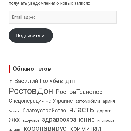
получать уведомления о новых записях
Email
адрес
Подписаться
Облако тегов
Василий Голубев
ДТП
IT
РостовДон
РостовТранспорт
Спецоперация на Украине
автомобили
армия
власть
благоустройство
дороги
бизнес
здравоохранение
жкх
здоровье
инопресса
коронавирус
криминал
история