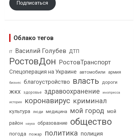
Подписаться
Облако тегов
Василий Голубев
ДТП
IT
РостовДон
РостовТранспорт
Спецоперация на Украине
автомобили
армия
власть
благоустройство
дороги
бизнес
здравоохранение
жкх
здоровье
инопресса
коронавирус
криминал
история
мой город
культура
мой
медицина
люди
общество
район
образование
наука
политика
полиция
погода
пожар