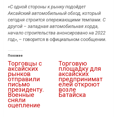
«С одной стороны к рынку подойдет
Аксайский автомобильный обход, который
сегодня строится опережающими темпами. С
другой – западная автомобильная хорда,
начало строительства анонсировано на 2022
год»
, – говорится в официальном сообщении.
Похожее
Торговцы с
Торговую
аксайских
площадку для
рынков
аксайских
отправили
предпринимат
письмо
елей откроют
президенту.
возле
Военные
Батайска
сняли
24.05.2021
оцепление
В "Новости"
22.05.2021
В "Бизнес"