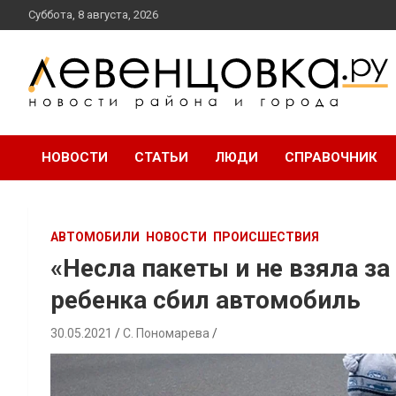
перейти
Суббота, 8 августа, 2026
к
содержанию
новости района и города
Левенцовка Ру
НОВОСТИ
СТАТЬИ
ЛЮДИ
СПРАВОЧНИК
АВТОМОБИЛИ
НОВОСТИ
ПРОИСШЕСТВИЯ
«Несла пакеты и не взяла за
ребенка сбил автомобиль
30.05.2021
С. Пономарева