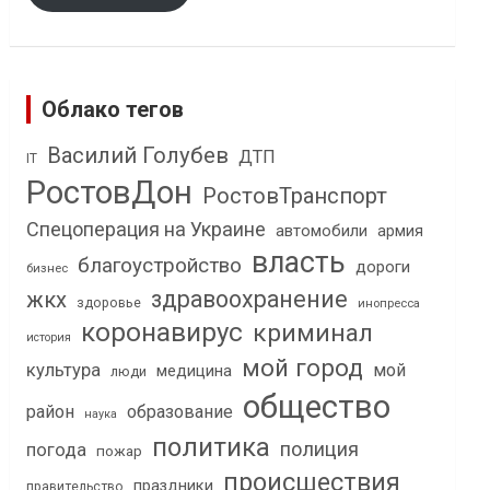
Облако тегов
Василий Голубев
ДТП
IT
РостовДон
РостовТранспорт
Спецоперация на Украине
автомобили
армия
власть
благоустройство
дороги
бизнес
здравоохранение
жкх
здоровье
инопресса
коронавирус
криминал
история
мой город
культура
мой
медицина
люди
общество
район
образование
наука
политика
полиция
погода
пожар
происшествия
праздники
правительство