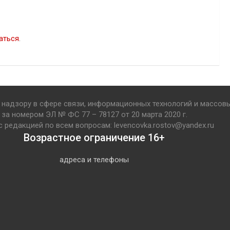
аться
.
надзору в сфере связи, информационных технологий и массов
за номером ЭЛ № ФС 77 – 78127 от 20 марта 2020 г.
с редакцией по всем вопросам: levencovka.rostov@yandex.ru
Возрастное ограничение 16+
адреса и телефоны