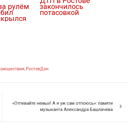
ДТП в Ростове
за рулём
закончилось
сбил
потасовкой
скрылся
05.02.2021
В "Новости"
роисшествия
,
РостовДон
«Отпевайте немых! А я уж сам отпоюсь»: памяти
музыканта Александра Башлачёва