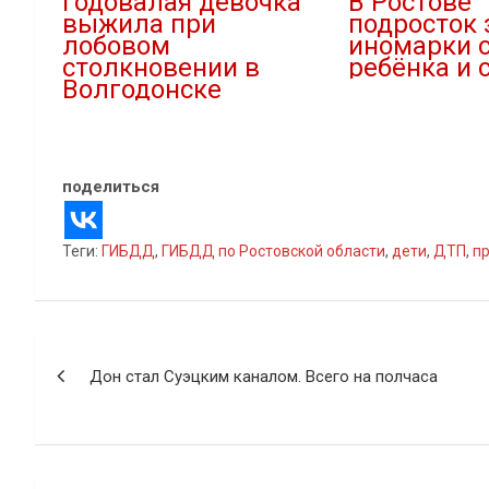
Годовалая девочка
В Ростове
выжила при
подросток 
лобовом
иномарки 
столкновении в
ребёнка и 
Волгодонске
09.10.2025
26.10.2022
В "ДТП"
В "Новости"
поделиться
Теги:
ГИБДД
,
ГИБДД по Ростовской области
,
дети
,
ДТП
,
п
Навигация
Дон стал Суэцким каналом. Всего на полчаса
по
записям