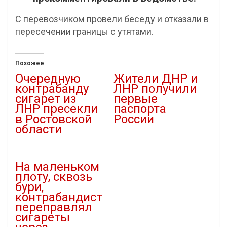
С перевозчиком провели беседу и отказали в
пересечении границы с утятами.
Похожее
Очередную
Жители ДНР и
контрабанду
ЛНР получили
сигарет из
первые
ЛНР пресекли
паспорта
в Ростовской
России
области
19.06.2019
30.04.2021
В "Новости"
В "Новости"
На маленьком
плоту, сквозь
бури,
контрабандист
переправлял
сигареты