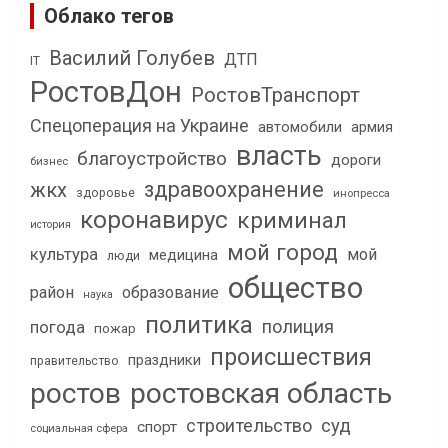
Облако тегов
Василий Голубев
ДТП
IT
РостовДон
РостовТранспорт
Спецоперация на Украине
автомобили
армия
власть
благоустройство
дороги
бизнес
здравоохранение
жкх
здоровье
инопресса
коронавирус
криминал
история
мой город
культура
мой
медицина
люди
общество
район
образование
наука
политика
полиция
погода
пожар
происшествия
праздники
правительство
ростов
ростовская область
строительство
суд
спорт
социальная сфера