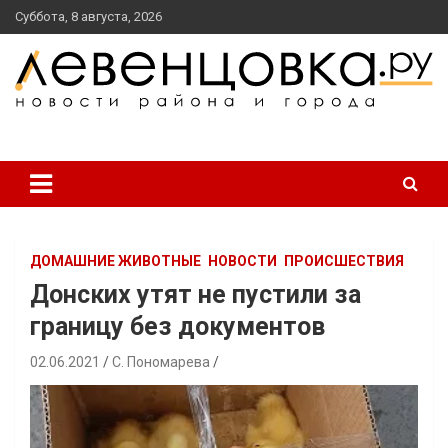
перейти
Суббота, 8 августа, 2026
к
содержанию
новости района и города
Левенцовка Ру
ДОМАШНИЕ ЖИВОТНЫЕ
НОВОСТИ
ПРОИСШЕСТВИЯ
Донских утят не пустили за
границу без документов
02.06.2021
С. Пономарева