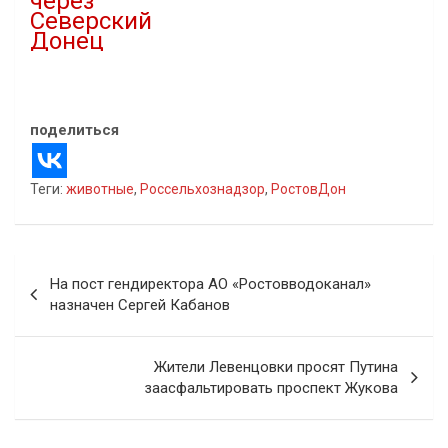
через
Северский
Донец
12.04.2021
В "Криминал"
поделиться
Теги:
животные
,
Россельхознадзор
,
РостовДон
Навигация
На пост гендиректора АО «Ростовводоканал»
по
назначен Сергей Кабанов
записям
Жители Левенцовки просят Путина
заасфальтировать проспект Жукова