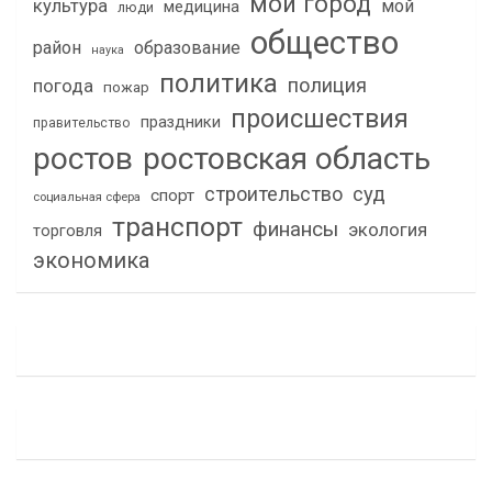
мой город
культура
мой
медицина
люди
общество
район
образование
наука
политика
полиция
погода
пожар
происшествия
праздники
правительство
ростов
ростовская область
строительство
суд
спорт
социальная сфера
транспорт
финансы
экология
торговля
экономика