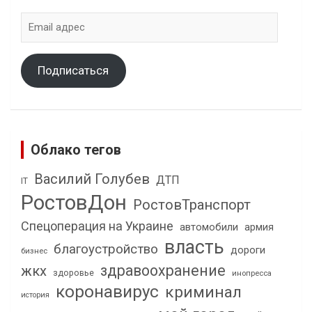
Email
адрес
Подписаться
Облако тегов
Василий Голубев
ДТП
IT
РостовДон
РостовТранспорт
Спецоперация на Украине
автомобили
армия
власть
благоустройство
дороги
бизнес
здравоохранение
жкх
здоровье
инопресса
коронавирус
криминал
история