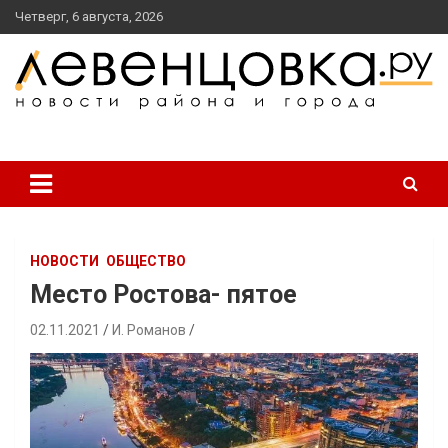
перейти
Четверг, 6 августа, 2026
к
содержанию
новости района и города
Левенцовка Ру
НОВОСТИ
ОБЩЕСТВО
Место Ростова- пятое
02.11.2021
И. Романов