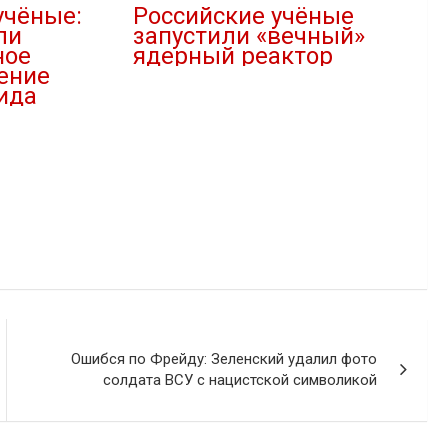
учёные:
Российские учёные
ли
запустили «вечный»
ное
ядерный реактор
ение
10.10.2022
ида
В "Наука"
Ошибся по Фрейду: Зеленский удалил фото
солдата ВСУ с нацистской символикой