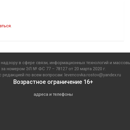
аться
.
надзору в сфере связи, информационных технологий и массов
за номером ЭЛ № ФС 77 – 78127 от 20 марта 2020 г.
с редакцией по всем вопросам: levencovka.rostov@yandex.ru
Возрастное ограничение 16+
адреса и телефоны