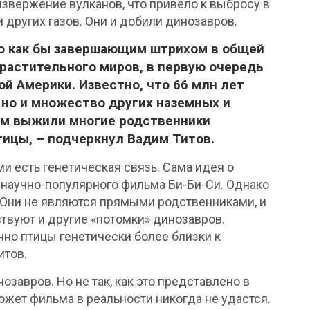
звержение вулканов, что привело к выбросу в
 других газов. Они и добили динозавров.
ло как бы завершающим штрихом в общей
растительного миров, в первую очередь
й Америки. Известно, что 66 млн лет
 но и множество других наземных и
том выжили многие родственники
тицы, – подчеркнул Вадим Титов.
 есть генетическая связь. Сама идея о
 научно-популярного фильма Би-Би-Си. Однако
. Они не являются прямыми родственниками, и
вуют и другие «потомки» динозавров.
но птицы генетически более близки к
итов.
завров. Но не так, как это представлено в
жет фильма в реальности никогда не удастся.