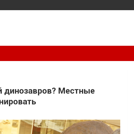
ой динозавров? Местные
онировать