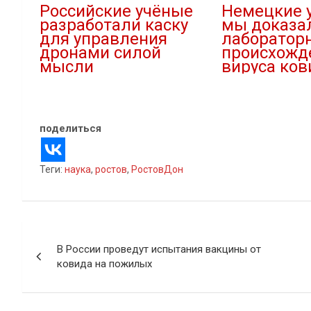
Российские учёные
Немецкие 
разработали каску
мы доказа
для управления
лаборатор
дронами силой
происхожд
мысли
вируса ков
27.10.2022
24.10.2022
В "Наука"
В "covid-19"
поделиться
Теги:
наука
,
ростов
,
РостовДон
Навигация
В России проведут испытания вакцины от
по
ковида на пожилых
записям