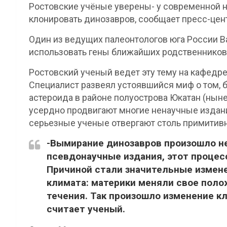
Ростовские учёные уверены- у современной на
клонировать динозавров, сообщает пресс-цен
Один из ведущих палеонтологов юга России Ва
использовать гены ближайших родственников 
Ростовский ученый ведет эту тему на кафедр
Специалист развеял устоявшийся миф о том, 
астероида в районе полуострова Юкатан (нын
усердно продвигают многие ненаучные издани
серьезные ученые отвергают столь примитивн
-Вымирание динозавров произошло не
псевдонаучные издания, этот процес
Причиной стали значительные измене
климата: материки меняли свое поло
течения. Так произошло изменение кл
считает ученый.