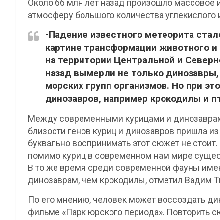
Около 66 млн лет назад произошло массовое и
атмосферу большого количества углекислого и
-Падение известного метеорита ста
картине трансформации животного и 
на территории Центральной и Северно
назад вымерли не только динозавры,
морских групп организмов. Но при э
динозавров, например крокодилы и п
Между современными курицами и динозаврами
близости генов куриц и динозавров пришла из
буквально воспринимать этот сюжет не стоит
помимо куриц в современном нам мире сущест
В то же время среди современной фауны имен
динозаврам, чем крокодилы, отметил Вадим Т
По его мнению, человек может воссоздать дино
фильме «Парк юрского периода». Повторить сю