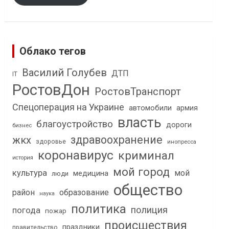
Облако тегов
Василий Голубев
ДТП
IT
РостовДон
РостовТранспорт
Спецоперация на Украине
автомобили
армия
власть
благоустройство
дороги
бизнес
здравоохранение
жкх
здоровье
инопресса
коронавирус
криминал
история
мой город
культура
мой
медицина
люди
общество
район
образование
наука
политика
полиция
погода
пожар
происшествия
праздники
правительство