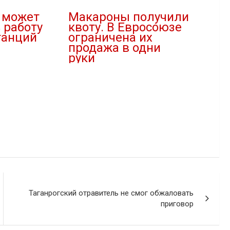
 может
Макароны получили
 работу
квоту. В Евросоюзе
танций
ограничена их
продажа в одни
руки
13.03.2022
В "В мире"
Таганрогский отравитель не смог обжаловать
приговор