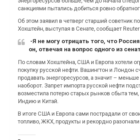
энергоресурсов больше, чем до начала спецо
санкциями пытались добиться ровно обратног
Об этом заявил в четверг старший советник 
Хохштейн, выступая в Сенате, сообщает Reuter
-Я не могу отрицать того, что Росси
он, отвечая на вопрос одного из сена
По словам Хохштейна, США и Европа хотели ог
покупку русской нефти. Вашингтон и Лондон с
продавать энергоресурсов, а значит – меньше
наоборот. Запрет импорта русской нефти подс
возместила потерю старых рынков сбыта тем,
Индию и Китай.
В итоге США и Европа сами пострадали от сво
топливо, ЖКХ, продукты и рекордно разогнал