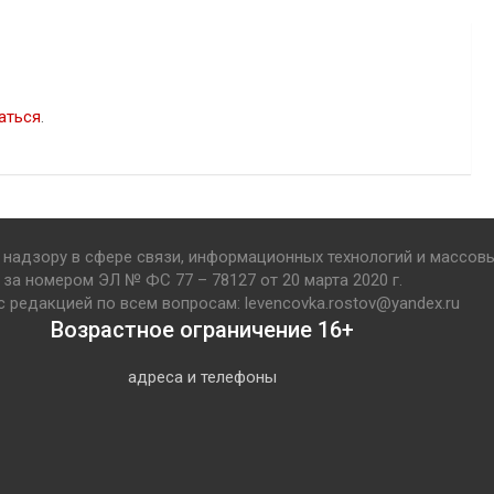
аться
.
надзору в сфере связи, информационных технологий и массов
за номером ЭЛ № ФС 77 – 78127 от 20 марта 2020 г.
с редакцией по всем вопросам: levencovka.rostov@yandex.ru
Возрастное ограничение 16+
адреса и телефоны