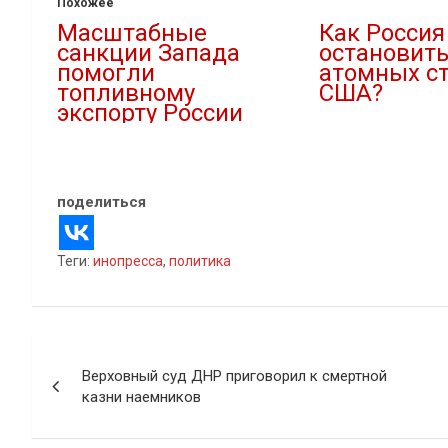
Похожее
Масштабные
Как Россия
санкции Запада
остановить
помогли
атомных с
топливному
США?
экспорту России
13.06.2022
20.04.2022
В "Инопресса"
В "Инопресса"
поделиться
Теги:
инопресса
,
политика
Навигация
Верховный суд ДНР приговорил к смертной
по
казни наемников
записям