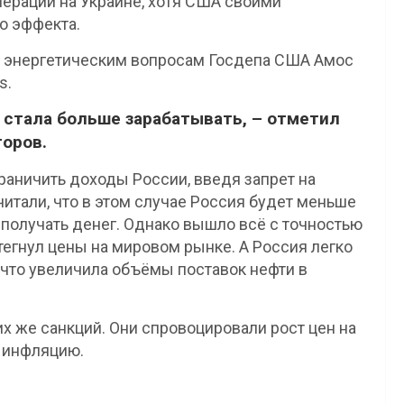
перации на Украине, хотя США своими
о эффекта.
по энергетическим вопросам Госдепа США Амос
s.
я стала больше зарабатывать, – отметил
торов.
раничить доходы России, введя запрет на
читали, что в этом случае Россия будет меньше
 получать денег. Однако вышло всё с точностью
тегнул цены на мировом рынке. А Россия легко
 что увеличила объёмы поставок нефти в
их же санкций. Они спровоцировали рост цен на
и инфляцию.