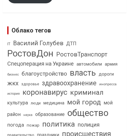
Облако тегов
Василий Голубев
ДТП
IT
РостовДон
РостовТранспорт
Спецоперация на Украине
автомобили
армия
власть
благоустройство
дороги
бизнес
здравоохранение
жкх
здоровье
инопресса
коронавирус
криминал
история
мой город
культура
мой
медицина
люди
общество
район
образование
наука
политика
полиция
погода
пожар
происшествия
праздники
правительство