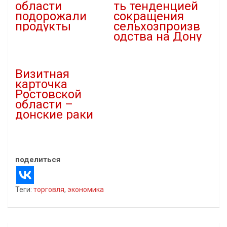
области
ть тенденцией
подорожали
сокращения
продукты
сельхозпроизв
одства на Дону
21.11.2023
В "Новости"
24.08.2020
В "Власть"
Визитная
карточка
Ростовской
области –
донские раки
04.01.2024
В "Новости"
поделиться
Теги:
торговля
,
экономика