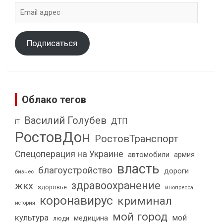
Email
адрес
Подписаться
Облако тегов
Василий Голубев
ДТП
IT
РостовДон
РостовТранспорт
Спецоперация на Украине
автомобили
армия
власть
благоустройство
дороги
бизнес
здравоохранение
жкх
здоровье
инопресса
коронавирус
криминал
история
мой город
культура
мой
медицина
люди