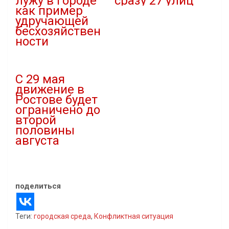
лужу в городе
сразу 27 улиц
как пример
24.03.2024
удручающей
В "Городская среда"
бесхозяйствен
ности
05.11.2022
В "Благоустройство"
С 29 мая
движение в
Ростове будет
ограничено до
второй
половины
августа
28.05.2021
В "Внимание"
поделиться
Теги:
городская среда
,
Конфликтная ситуация