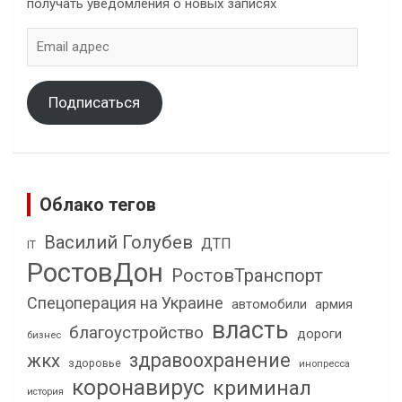
получать уведомления о новых записях
Email
адрес
Подписаться
Облако тегов
Василий Голубев
ДТП
IT
РостовДон
РостовТранспорт
Спецоперация на Украине
автомобили
армия
власть
благоустройство
дороги
бизнес
здравоохранение
жкх
здоровье
инопресса
коронавирус
криминал
история