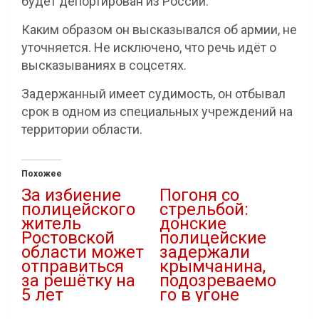
будет депортирован из России.
Каким образом он высказывался об армии, не
уточняется. Не исключено, что речь идёт о
высказываниях в соцсетях.
Задержанный имеет судимость, он отбывал
срок в одном из специальных учреждений на
территории области.
Похожее
За избиение
Погоня со
полицейского
стрельбой:
житель
донские
Ростовской
полицейские
области может
задержали
отправиться
крымчанина,
за решётку на
подозреваемо
5 лет
го в угоне
28.02.2023
16.11.2023