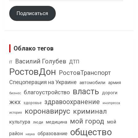
Подписаться
Облако тегов
Василий Голубев
ДТП
IT
РостовДон
РостовТранспорт
Спецоперация на Украине
автомобили
армия
власть
благоустройство
дороги
бизнес
здравоохранение
жкх
здоровье
инопресса
коронавирус
криминал
история
мой город
культура
мой
медицина
люди
общество
район
образование
наука