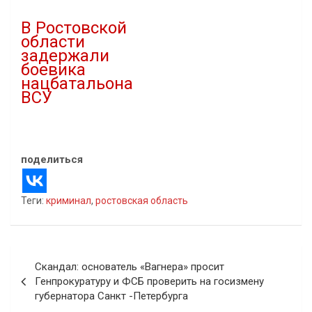
В "Криминал"
В "Криминал"
В Ростовской
области
задержали
боевика
нацбатальона
ВСУ
27.03.2024
В "Криминал"
поделиться
Теги:
криминал
,
ростовская область
Навигация
Скандал: основатель «Вагнера» просит
по
Генпрокуратуру и ФСБ проверить на госизмену
губернатора Санкт -Петербурга
записям