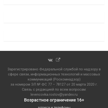
Зарегистрировано Федеральной службой по надзору в
сфере связи, информационных технологий и массовых
коммуникаций (Роскомнадзор)
за номером ЭЛ № ФС 77 – 78127 от 20 марта 2020 г.
Связь с редакцией по всем вопросам:
levencovka.rostov@yandex.ru
Возрастное ограничение 16+
адреса и телефоны