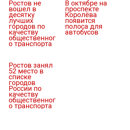
Ростов не
В октябре на
вошел в
проспекте
десятку
Королёва
лучших
появится
городов по
полоса для
качеству
автобусов
общественног
05.10.2022
о транспорта
В "Новости"
08.12.2021
В "Новости"
Ростов занял
52 место в
списке
городов
России по
качеству
общественног
о транспорта
07.03.2026
В "Новости"