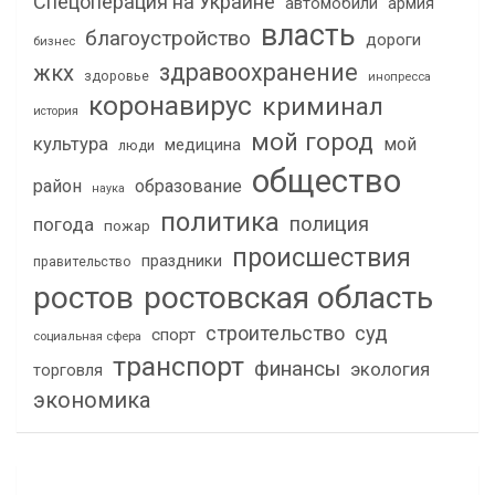
Спецоперация на Украине
автомобили
армия
власть
благоустройство
дороги
бизнес
здравоохранение
жкх
здоровье
инопресса
коронавирус
криминал
история
мой город
культура
мой
медицина
люди
общество
район
образование
наука
политика
полиция
погода
пожар
происшествия
праздники
правительство
ростов
ростовская область
строительство
суд
спорт
социальная сфера
транспорт
финансы
экология
торговля
экономика