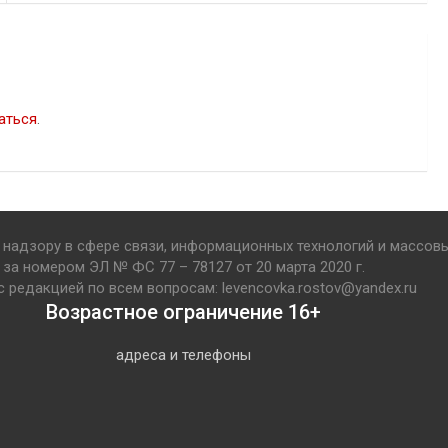
аться
.
надзору в сфере связи, информационных технологий и массов
за номером ЭЛ № ФС 77 – 78127 от 20 марта 2020 г.
с редакцией по всем вопросам: levencovka.rostov@yandex.ru
Возрастное ограничение 16+
адреса и телефоны