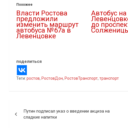
Похожее
Власти Ростова
Автобус на
предложили
Левенцовк
изменить маршрут
до проспек
автобуса №67а в
Солжениц
Левенцовке
16.10.2022
16.11.2022
В "Городская среда
В "Новости"
поделиться
Теги:
ростов
,
РостовДон
,
РостовТранспорт
,
транспорт
Навигация
Путин подписал указ о введении акциза на
по
сладкие напитки