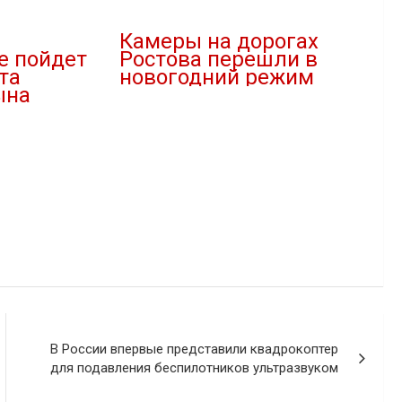
Камеры на дорогах
е пойдет
Ростова перешли в
та
новогодний режим
ына
30.12.2018
В "Новости"
"
В России впервые представили квадрокоптер
для подавления беспилотников ультразвуком