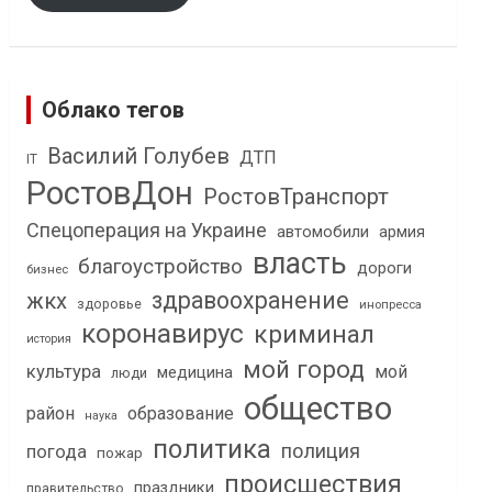
Облако тегов
Василий Голубев
ДТП
IT
РостовДон
РостовТранспорт
Спецоперация на Украине
автомобили
армия
власть
благоустройство
дороги
бизнес
здравоохранение
жкх
здоровье
инопресса
коронавирус
криминал
история
мой город
культура
мой
медицина
люди
общество
район
образование
наука
политика
полиция
погода
пожар
происшествия
праздники
правительство