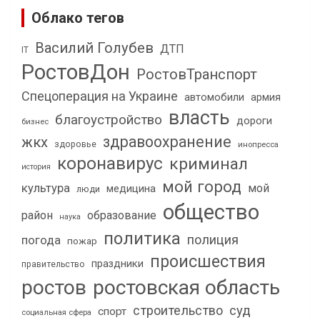
Облако тегов
Василий Голубев
ДТП
IT
РостовДон
РостовТранспорт
Спецоперация на Украине
автомобили
армия
власть
благоустройство
дороги
бизнес
здравоохранение
жкх
здоровье
инопресса
коронавирус
криминал
история
мой город
культура
мой
медицина
люди
общество
район
образование
наука
политика
полиция
погода
пожар
происшествия
праздники
правительство
ростов
ростовская область
строительство
суд
спорт
социальная сфера