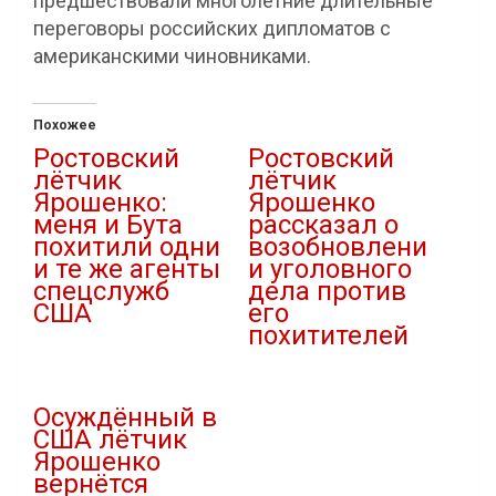
предшествовали многолетние длительные
переговоры российских дипломатов с
американскими чиновниками.
Похожее
Ростовский
Ростовский
лётчик
лётчик
Ярошенко:
Ярошенко
меня и Бута
рассказал о
похитили одни
возобновлени
и те же агенты
и уголовного
спецслужб
дела против
США
его
похитителей
27.12.2022
В "Новости"
15.08.2022
В "Новости"
Осуждённый в
США лётчик
Ярошенко
вернётся