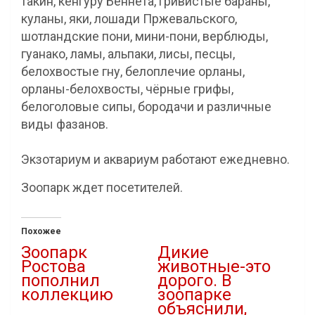
такин, кенгуру Беннета, гривистые бараны,
куланы, яки, лошади Пржевальского,
шотландские пони, мини-пони, верблюды,
гуанако, ламы, альпаки, лисы, песцы,
белохвостые гну, белоплечие орланы,
орланы-белохвосты, чёрные грифы,
белоголовые сипы, бородачи и различные
виды фазанов.
⠀
Экзотариум и аквариум работают ежедневно.
Зоопарк ждет посетителей.
Похожее
Зоопарк
Дикие
Ростова
животные-это
пополнил
дорого. В
коллекцию
зоопарке
объяснили,
19.02.2022