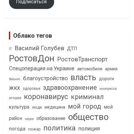
Подписаться
Облако тегов
Василий Голубев
ДТП
IT
РостовДон
РостовТранспорт
Спецоперация на Украине
автомобили
армия
власть
благоустройство
дороги
бизнес
здравоохранение
жкх
здоровье
инопресса
коронавирус
криминал
история
мой город
культура
мой
медицина
люди
общество
район
образование
наука
политика
полиция
погода
пожар