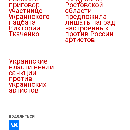
приговор
Ростовской
участнице
области
украинского
предложила
нацбата
лишать наград
Виктории
настроенных
Ткаченко
против России
артистов
12.12.2023
В "Криминал"
12.01.2023
В "Новости"
Украинские
власти ввели
санкции
против
украинских
артистов
20.10.2022
В "Новости"
поделиться