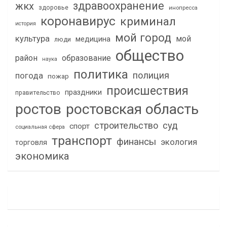
здравоохранение
жкх
здоровье
инопресса
коронавирус
криминал
история
мой город
культура
мой
медицина
люди
общество
район
образование
наука
политика
полиция
погода
пожар
происшествия
праздники
правительство
ростов
ростовская область
строительство
суд
спорт
социальная сфера
транспорт
финансы
экология
торговля
экономика