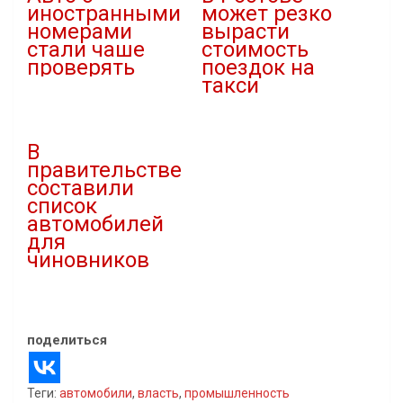
иностранными
может резко
номерами
вырасти
стали чаше
стоимость
проверять
поездок на
такси
28.08.2020
В "Новости"
16.09.2025
В "Автомобили"
В
правительстве
составили
список
автомобилей
для
чиновников
20.10.2023
В "Автомобили"
поделиться
Теги:
автомобили
,
власть
,
промышленность