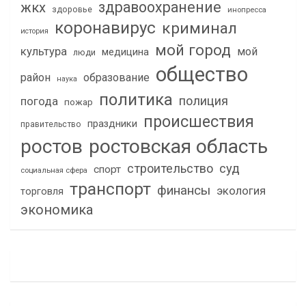
здравоохранение
жкх
здоровье
инопресса
коронавирус
криминал
история
мой город
культура
мой
медицина
люди
общество
район
образование
наука
политика
полиция
погода
пожар
происшествия
праздники
правительство
ростов
ростовская область
строительство
суд
спорт
социальная сфера
транспорт
финансы
экология
торговля
экономика