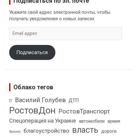
Подписаться по эл. почте
Укажите свой адрес электронной почты, чтобы
получать уведомления о новых записях
Email
адрес
Подписаться
Облако тегов
Василий Голубев
ДТП
IT
РостовДон
РостовТранспорт
Спецоперация на Украине
автомобили
армия
власть
благоустройство
дороги
бизнес