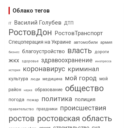
Облако тегов
Василий Голубев
ДТП
IT
РостовДон
РостовТранспорт
Спецоперация на Украине
автомобили
армия
власть
благоустройство
дороги
бизнес
здравоохранение
жкх
здоровье
инопресса
коронавирус
криминал
история
мой город
культура
мой
медицина
люди
общество
район
образование
наука
политика
полиция
погода
пожар
происшествия
праздники
правительство
ростов
ростовская область
строительство
суд