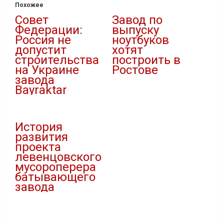
Похожее
Совет
Завод по
Федерации:
выпуску
Россия не
ноутбуков
допустит
хотят
строительства
построить в
на Украине
Ростове
завода
25.06.2022
Bayraktar
В "IT"
13.08.2022
В "Новости"
История
развития
проекта
левенцовского
мусороперера
батывающего
завода
13.01.2019
В "Статьи"