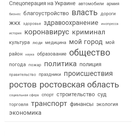
Спецоперация на Украине
автомобили
армия
власть
благоустройство
дороги
бизнес
здравоохранение
жкх
здоровье
инопресса
коронавирус
криминал
история
мой город
культура
мой
медицина
люди
общество
район
образование
наука
политика
полиция
погода
пожар
происшествия
праздники
правительство
ростов
ростовская область
строительство
суд
спорт
социальная сфера
транспорт
финансы
экология
торговля
экономика