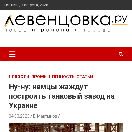
перейти
Пятница, 7 августа, 2026
к
содержанию
новости района и города
Левенцовка Ру
НОВОСТИ
ПРОМЫШЛЕННОСТЬ
СТАТЬИ
Ну-ну: немцы жаждут
построить танковый завод на
Украине
04.03.2023
Е. Мартынов