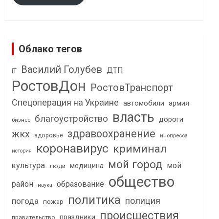
Облако тегов
Василий Голубев
ДТП
IT
РостовДон
РостовТранспорт
Спецоперация на Украине
автомобили
армия
власть
благоустройство
дороги
бизнес
здравоохранение
жкх
здоровье
инопресса
коронавирус
криминал
история
мой город
культура
мой
медицина
люди
общество
район
образование
наука
политика
полиция
погода
пожар
происшествия
праздники
правительство