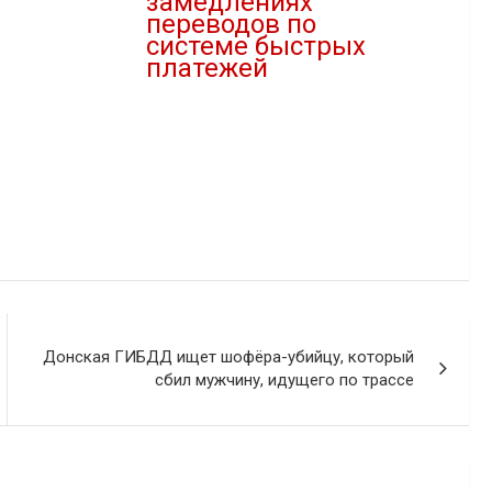
замедлениях
переводов по
ор"
системе быстрых
платежей
06.05.2022
В "Банковский сектор"
Донская ГИБДД ищет шофёра-убийцу, который
сбил мужчину, идущего по трассе