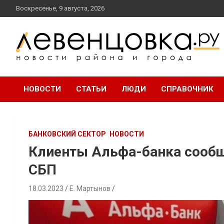
перейти
Воскресенье, 9 августа, 2026
к
содержанию
новости района и города
Левенцовка Ру
НОВОСТИ
СТАТЬИ
ЛЮДИ
СПРАВОЧНИК
БАНКОВСКИЙ СЕКТОР
НОВОСТИ
Клиенты Альфа-банка сообща
СБП
18.03.2023
Е. Мартынов