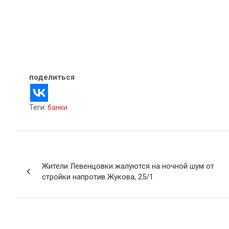
В "Банковский сектор"
01.04.2022
В "Банковский сект
поделиться
Теги:
банки
Навигация
Жители Левенцовки жалуются на ночной шум от
по
стройки напротив Жукова, 25/1
записям